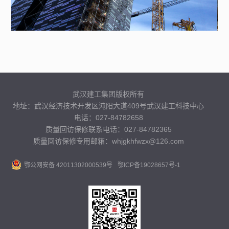
武汉建工集团版权所有
地址：武汉经济技术开发区沌阳大道409号武汉建工科技中心
电话：027-84782658
质量回访保修联系电话：027-84782365
质量回访保修专用邮箱：whjgkhfwzx@126.com
鄂公网安备 42011302000539号
鄂ICP备19028657号-1